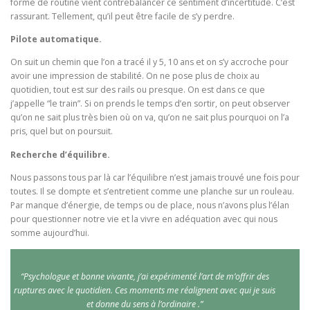
forme de routine vient contrebalancer ce sentiment d’incertitude. C’est
rassurant. Tellement, qu’il peut être facile de s’y perdre.
Pilote automatique.
On suit un chemin que l’on a tracé il y 5, 10 ans et on s’y accroche pour
avoir une impression de stabilité. On ne pose plus de choix au
quotidien, tout est sur des rails ou presque. On est dans ce que
j’appelle “le train”. Si on prends le temps d’en sortir, on peut observer
qu’on ne sait plus très bien où on va, qu’on ne sait plus pourquoi on l’a
pris, quel but on poursuit.
Recherche d’équilibre.
Nous passons tous par là car l’équilibre n’est jamais trouvé une fois pour
toutes. Il se dompte et s’entretient comme une planche sur un rouleau.
Par manque d’énergie, de temps ou de place, nous n’avons plus l’élan
pour questionner notre vie et la vivre en adéquation avec qui nous
somme aujourd’hui.
“Psychologue et bonne vivante, j’ai expérimenté l’art de m’offrir des
ruptures avec le quotidien. Ces moments me réalignent avec qui je suis
et donne du sens à l’ordinaire .”