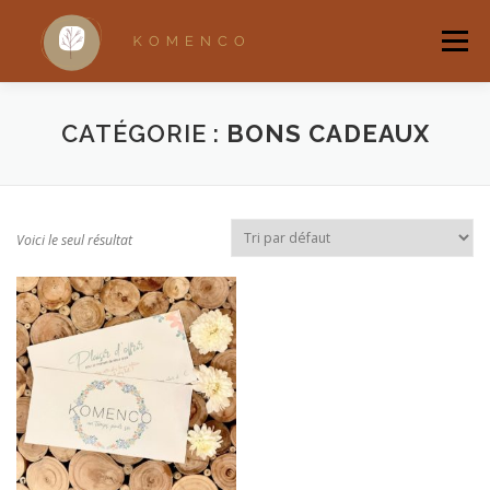
Aller
au
Menu
contenu
ACCUEIL
A PROPOS
ACCOMPAGNEMENTS
CATÉGORIE :
BONS CADEAUX
RANDONNÉES BRUXELLOISES
RITUELS
Voici le seul résultat
QUI SUIS-JE ?
BOUTIQUE