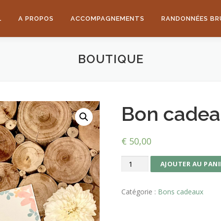
L
A PROPOS
ACCOMPAGNEMENTS
RANDONNÉES BR
BOUTIQUE
Bon cadea
€
50,00
quantité
AJOUTER AU PANI
de
Bon
Catégorie :
Bons cadeaux
cadeau
~
valeur