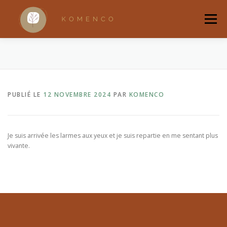
Aller
au
Menu
contenu
ACCUEIL
A PROPOS
ACCOMPAGNEMENTS
PUBLIÉ LE
12 NOVEMBRE 2024
PAR
KOMENCO
RANDONNÉES BRUXELLOISES
RITUELS
QUI SUIS-JE ?
BOUTIQUE
Je suis arrivée les larmes aux yeux et je suis repartie en me sentant plus
vivante.