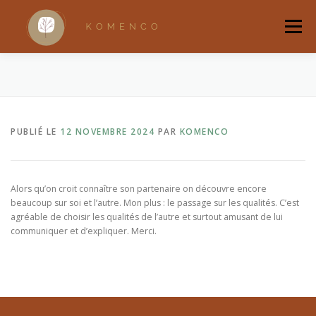
Aller
au
Menu
contenu
ACCUEIL
A PROPOS
ACCOMPAGNEMENTS
PUBLIÉ LE
12 NOVEMBRE 2024
PAR
KOMENCO
RANDONNÉES BRUXELLOISES
RITUELS
QUI SUIS-JE ?
BOUTIQUE
Alors qu’on croit connaître son partenaire on découvre encore
beaucoup sur soi et l’autre. Mon plus : le passage sur les qualités. C’est
agréable de choisir les qualités de l’autre et surtout amusant de lui
communiquer et d’expliquer. Merci.