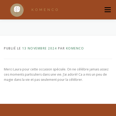
Aller
au
Menu
contenu
ACCUEIL
A PROPOS
ACCOMPAGNEMENTS
PUBLIÉ LE
13 NOVEMBRE 2024
PAR
KOMENCO
RANDONNÉES BRUXELLOISES
RITUELS
QUI SUIS-JE ?
BOUTIQUE
Merci Laura pour cette occasion spéciale. On ne célèbre jamais assez
ces moments particuliers dans une vie. J’ai adoré! Ca a mis un peu de
magie dans la vie et pas seulement pour la célébrer.