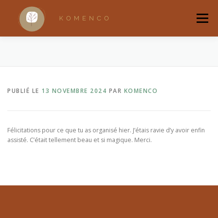
Aller
au
Menu
contenu
ACCUEIL
A PROPOS
ACCOMPAGNEMENTS
PUBLIÉ LE
13 NOVEMBRE 2024
PAR
KOMENCO
RANDONNÉES BRUXELLOISES
RITUELS
QUI SUIS-JE ?
BOUTIQUE
Félicitations pour ce que tu as organisé hier. J’étais ravie d’y avoir enfin
assisté. C’était tellement beau et si magique. Merci.