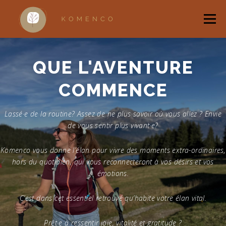
Aller
au
Menu
contenu
ACCUEIL
A PROPOS
ACCOMPAGNEMENTS
QUE L'AVENTURE
COMMENCE
RANDONNÉES BRUXELLOISES
RITUELS
Lassé·e de la routine? Assez de ne plus savoir où vous allez ? Envie
de vous sentir plus vivant·e?
QUI SUIS-JE ?
BOUTIQUE
Komenco vous donne l’élan pour vivre des moments
extra-ordinaires
,
hors du quotidien, qui vous reconnecteront à vos désirs et vos
émotions.
C’est dans cet essentiel retrouvé qu’habite votre élan vital.
Prêt·e à ressentir joie, vitalité et gratitude ?