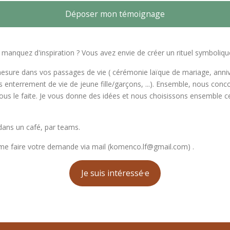
Déposer mon témoignage
s manquez d'inspiration ? Vous avez envie de créer un rituel symbol
ure dans vos passages de vie ( cérémonie laïque de mariage, anniver
s enterrement de vie de jeune fille/garçons, ...). Ensemble, nous co
ous le faite. Je vous donne des idées et nous choisissons ensemble ce
 dans un café, par teams.
e faire votre demande via mail (komenco.lf@gmail.com) .
Je suis intéressé·e