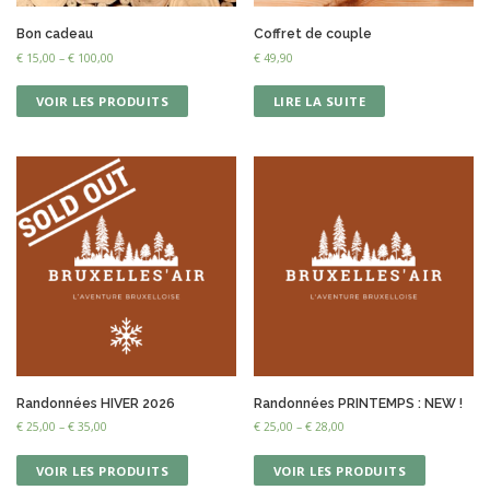
Bon cadeau
Coffret de couple
€
15,00
–
€
100,00
€
49,90
VOIR LES PRODUITS
LIRE LA SUITE
Randonnées HIVER 2026
Randonnées PRINTEMPS : NEW !
€
25,00
–
€
35,00
€
25,00
–
€
28,00
VOIR LES PRODUITS
VOIR LES PRODUITS