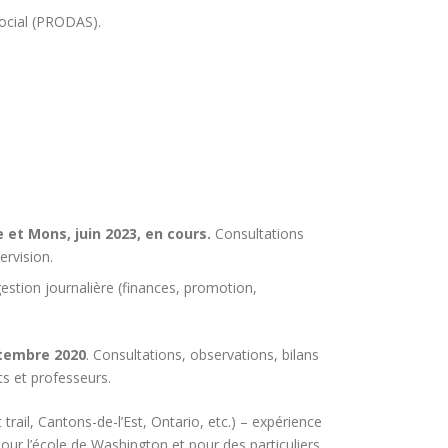
ocial (PRODAS).
 et Mons, juin 2023, en cours.
Consultations
ervision.
stion journalière (finances, promotion,
ptembre 2020
. Consultations, observations, bilans
ts et professeurs.
ail, Cantons-de-l’Est, Ontario, etc.) – expérience
our l’école de Washington et pour des particuliers