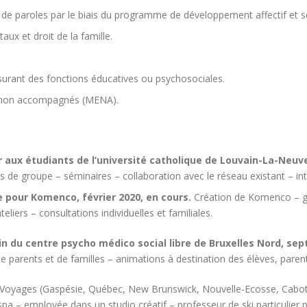
de paroles par le biais du programme de développement affectif et s
ux et droit de la famille.
surant des fonctions éducatives ou psychosociales.
rs non accompagnés (MENA).
 aux étudiants de l’université catholique de Louvain-La-Neuve
s de groupe – séminaires – collaboration avec le réseau existant – int
 pour Komenco, février 2020, en cours.
Création de Komenco – ge
liers – consultations individuelles et familiales.
n du centre psycho médico social libre de Bruxelles Nord, se
de parents et de familles – animations à destination des élèves, paren
 Voyages (Gaspésie, Québec, New Brunswick, Nouvelle-Ecosse, Cabot tr
pa – employée dans un studio créatif – professeur de ski particulier p