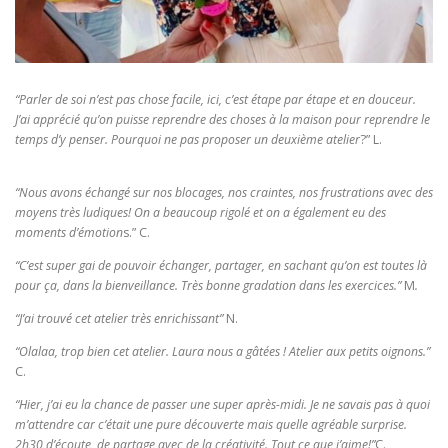
“Parler de soi n’est pas chose facile, ici, c’est étape par étape et en douceur.
J’ai apprécié qu’on puisse reprendre des choses à la maison pour reprendre le
temps d’y penser. Pourquoi ne pas proposer un deuxième atelier
?” L.
“Nous avons échangé sur nos blocages, nos craintes, nos frustrations avec des
moyens très ludiques! On a beaucoup rigolé et on a également eu des
moments d’émotion
s.” C.
“C’est super gai de pouvoir échanger, partager, en sachant qu’on est toutes là
pour ça, dans la bienveillance. Très bonne gradation dans les exercices.”
M
.
“J’ai trouvé cet atelier très enrichissant”
N.
“Olalaa, trop bien cet atelier. Laura nous a gâtées ! Atelier aux petits oignons.”
C.
“Hier, j’ai eu la chance de passer une super après-midi. Je ne savais pas à quoi
m’attendre car c’était une pure découverte mais quelle agréable surprise.
2h30 d’écoute, de partage avec de la créativité. Tout ce que j’aime!”
C.