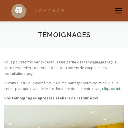
Aller
au
Menu
contenu
ACCUEIL
A PROPOS
ACCOMPAGNEMENTS
TÉMOIGNAGES
RANDONNÉES BRUXELLOISES
RITUELS
Vous pourrez trouver ci-dessous une partie des témoignages reçus
après les ateliers de retour à soi, les coffrets de couple et les
consultations psy.
QUI SUIS-JE ?
BOUTIQUE
Si vous aussi, vous avez à cœur de me partager votre point de vue, je
serais plus que ravie de le lire. Pour me donner votre avis,
cliquez ici.
Vos témoignages après les ateliers de retour à soi