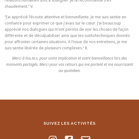
relations humaines sont à souligner. Je la recommande très
chaudement.” V.
“J’ai apprécié l’écoute attentive et bienveillante. Je me suis sentie en
confiance pour exprimer ce que j’avais sur le cœur. J’ai beaucoup
apprécié nos dialogues qui m’ont permis de voir les choses de façon
différente et de déculpabiliser ainsi que les outils/techniques donnés
pour affronter certaines situations. A l’issue de nos entretiens, je me
suis sentie libérée de plusieurs complexes.” R.
Merci à tou.te.s. pour votre implication et votre bienveillance lors des
moments partagés. Merci pour vos retours qui me portent et me nourrissent
au quotidien.
SUIVEZ LES ACTIVITÉS