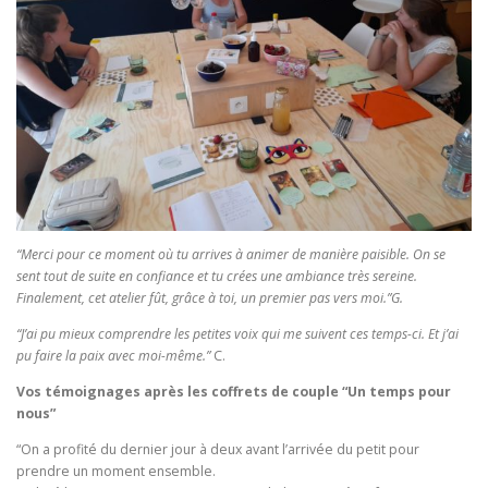
“Merci pour ce moment où tu arrives à animer de manière paisible. On se
sent tout de suite en confiance et tu crées une ambiance très sereine.
Finalement, cet atelier fût, grâce à toi, un premier pas vers moi.”G.
“J’ai pu mieux comprendre les petites voix qui me suivent ces temps-ci. Et j’ai
pu faire la paix avec moi-même.”
C.
Vos témoignages après les coffrets de couple “Un temps pour
nous”
“On a profité du dernier jour à deux avant l’arrivée du petit pour
prendre un moment ensemble.