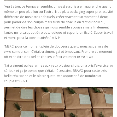
“Après tout ce temps ensemble, on s’est surpris a en apprendre quand
même un peu plus l’un sur l’autre. Nos plus: packaging super pro, activité
différente de nos dates habituels, créer vraiment un moment à deux,
pour parler de son couple mais aussi de chacun en tant qu’individu,
permet de dire les choses qui nous semble acquises mais finalement
l’autre ne le sait peut être pas, ludique et super bien ficelé. Super travail
et merci pour la bonne soirée.” A & P
“MERCI pour ce moment plein de douceurs que tu nous as permis de
vivre samedi soir! C’était vraiment gai et émouvant. Prendre ce moment
off et se dire des belles choses, c’était vraiment BON! ” L&K
“J’ai vraiment eu les larmes aux yeux plusieurs fois, on a pris l’exercice au
sérieux et ça je pense que c’était nécessaire. BRAVO pour cette très
belle réalisation et le plaisir que tu vas apporter à de nombreux
couples! ” G & T