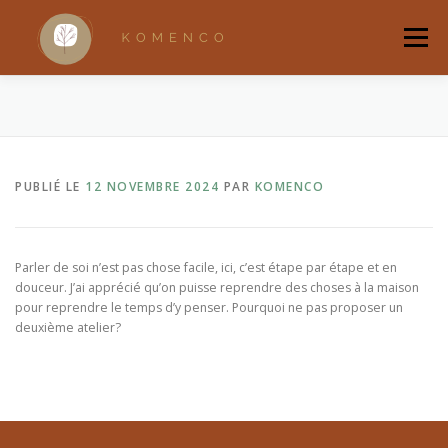
Aller
au
Menu
contenu
ACCUEIL
A PROPOS
ACCOMPAGNEMENTS
PUBLIÉ LE
12 NOVEMBRE 2024
PAR
KOMENCO
RANDONNÉES BRUXELLOISES
RITUELS
QUI SUIS-JE ?
BOUTIQUE
Parler de soi n’est pas chose facile, ici, c’est étape par étape et en
douceur. J’ai apprécié qu’on puisse reprendre des choses à la maison
pour reprendre le temps d’y penser. Pourquoi ne pas proposer un
deuxième atelier?