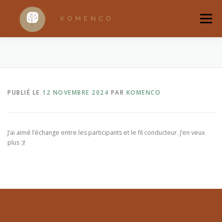
Aller
au
Menu
contenu
ACCUEIL
A PROPOS
ACCOMPAGNEMENTS
PUBLIÉ LE
12 NOVEMBRE 2024
PAR
KOMENCO
RANDONNÉES BRUXELLOISES
RITUELS
QUI SUIS-JE ?
BOUTIQUE
J’ai aimé l’échange entre les participants et le fil conducteur. J’en veux
plus :)!